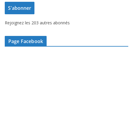
e
S'abonner
s
s
Rejoignez les 203 autres abonnés
e
e
-
Page Facebook
m
a
i
l