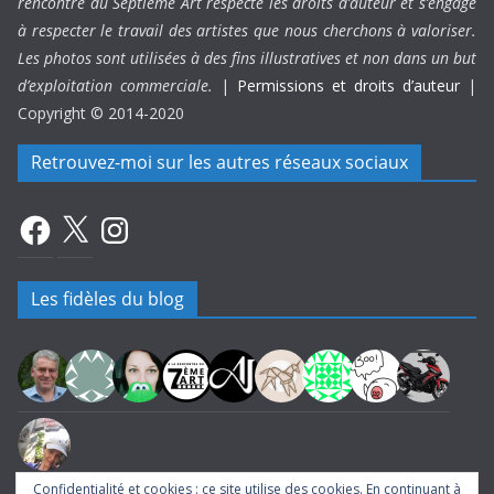
rencontre du Septième Art respecte les droits d’auteur et s’engage
à respecter le travail des artistes que nous cherchons à valoriser.
Les photos sont utilisées à des fins illustratives et non dans un but
d’exploitation commerciale.
|
Permissions et droits d’auteur
|
Copyright © 2014-2020
Retrouvez-moi sur les autres réseaux sociaux
Facebook
X
Instagram
Les fidèles du blog
Confidentialité et cookies : ce site utilise des cookies. En continuant à