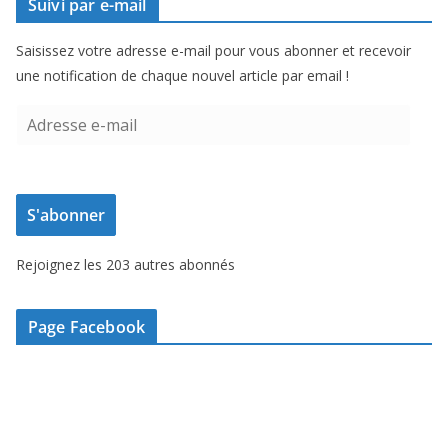
Suivi par e-mail
Saisissez votre adresse e-mail pour vous abonner et recevoir
une notification de chaque nouvel article par email !
A
d
r
e
S'abonner
s
s
Rejoignez les 203 autres abonnés
e
e
-
Page Facebook
m
a
i
l