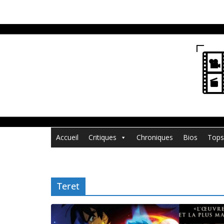
Passer
au
contenu
Accueil
Critiques
Chroniques
Bios
Tops
Teret