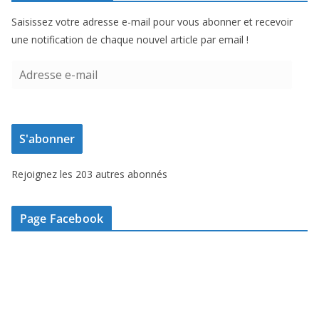
Saisissez votre adresse e-mail pour vous abonner et recevoir
une notification de chaque nouvel article par email !
A
d
r
e
S'abonner
s
s
Rejoignez les 203 autres abonnés
e
e
-
Page Facebook
m
a
i
l