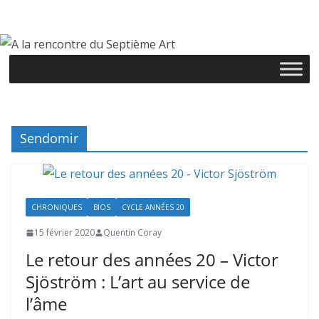
Passer
au
contenu
Sendomir
CHRONIQUES
BIOS
CYCLE ANNÉES 20
15 février 2020
Quentin Coray
Le retour des années 20 – Victor
Sjöström : L’art au service de
l’âme