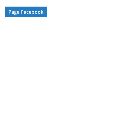
e
-
Page Facebook
m
a
i
l