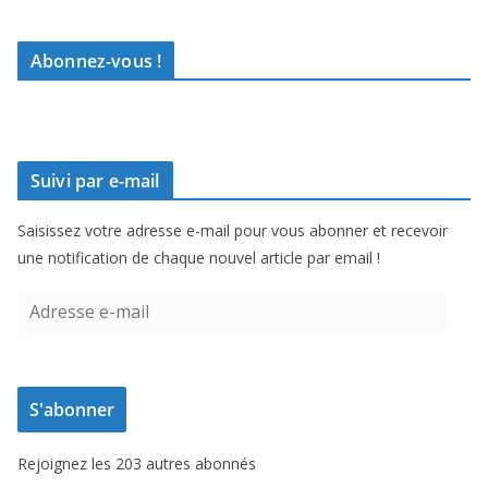
Abonnez-vous !
Suivi par e-mail
Saisissez votre adresse e-mail pour vous abonner et recevoir
une notification de chaque nouvel article par email !
A
d
r
e
S'abonner
s
s
Rejoignez les 203 autres abonnés
e