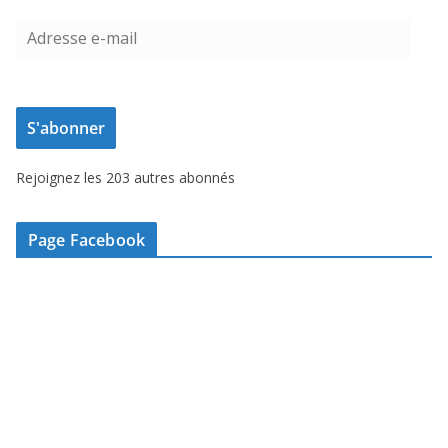
A
d
r
e
S'abonner
s
s
Rejoignez les 203 autres abonnés
e
e
-
Page Facebook
m
a
i
l