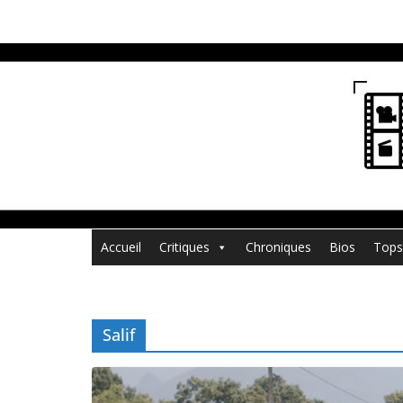
Passer
au
contenu
Accueil
Critiques
Chroniques
Bios
Tops
Salif