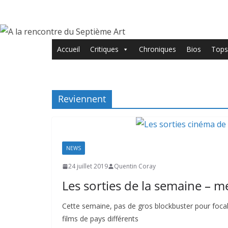
Passer
au
contenu
Accueil
Critiques
Chroniques
Bios
Tops
Reviennent
NEWS
24 juillet 2019
Quentin Coray
Les sorties de la semaine – me
Cette semaine, pas de gros blockbuster pour focali
films de pays différents