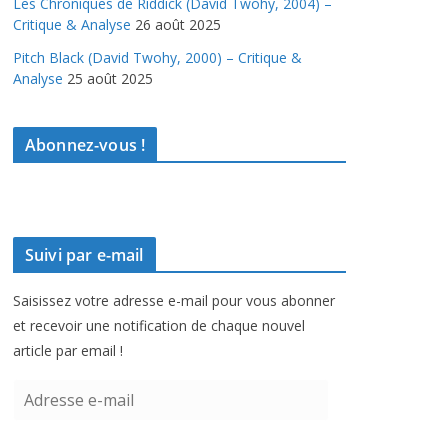
Les Chroniques de Riddick (David Twohy, 2004) –
Critique & Analyse
26 août 2025
Pitch Black (David Twohy, 2000) – Critique &
Analyse
25 août 2025
Abonnez-vous !
Suivi par e-mail
Saisissez votre adresse e-mail pour vous abonner
et recevoir une notification de chaque nouvel
article par email !
A
d
r