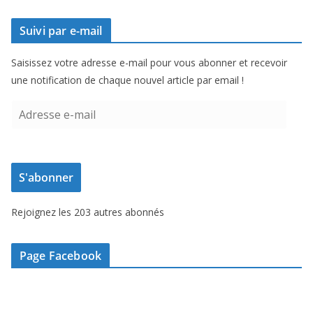
Suivi par e-mail
Saisissez votre adresse e-mail pour vous abonner et recevoir
une notification de chaque nouvel article par email !
A
d
r
e
S'abonner
s
s
Rejoignez les 203 autres abonnés
e
e
-
Page Facebook
m
a
i