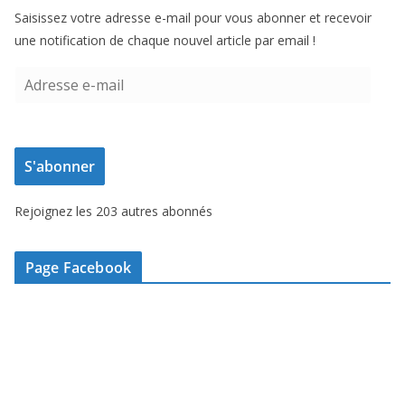
Saisissez votre adresse e-mail pour vous abonner et recevoir
une notification de chaque nouvel article par email !
A
d
r
e
S'abonner
s
s
Rejoignez les 203 autres abonnés
e
e
-
Page Facebook
m
a
i
l