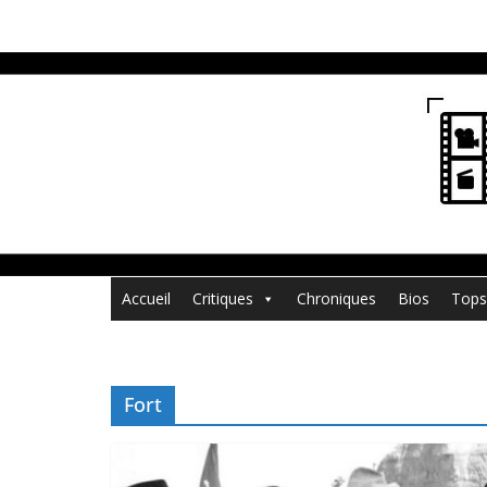
Passer
au
contenu
Accueil
Critiques
Chroniques
Bios
Tops
Fort