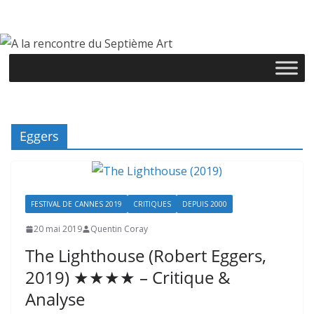
Passer
au
contenu
Eggers
FESTIVAL DE CANNES 2019
CRITIQUES
DEPUIS 2000
20 mai 2019
Quentin Coray
The Lighthouse (Robert Eggers,
2019) ★★★★ – Critique &
Analyse