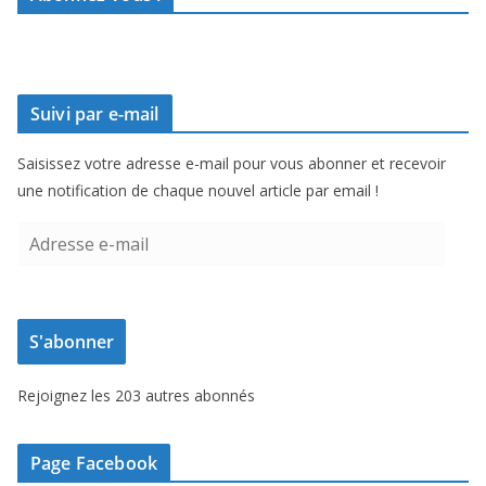
Suivi par e-mail
Saisissez votre adresse e-mail pour vous abonner et recevoir
une notification de chaque nouvel article par email !
A
d
r
e
S'abonner
s
s
Rejoignez les 203 autres abonnés
e
e
-
Page Facebook
m