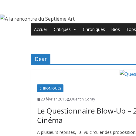
Passer
au
contenu
Accueil
Critiques
Chroniques
Bios
Tops
Dear
CHRONIQUES
23 février 2018
Quentin Coray
Le Questionnaire Blow-Up – 2
Cinéma
A plusieurs reprises, j’ai vu circuler des propositi