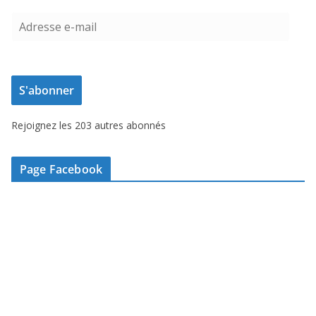
A
d
r
e
S'abonner
s
s
Rejoignez les 203 autres abonnés
e
e
-
Page Facebook
m
a
i
l