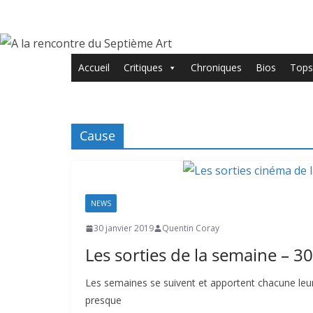
Passer
au
contenu
Accueil
Critiques
Chroniques
Bios
Tops
Cause
NEWS
30 janvier 2019
Quentin Coray
Les sorties de la semaine – 3
Les semaines se suivent et apportent chacune leurs
presque