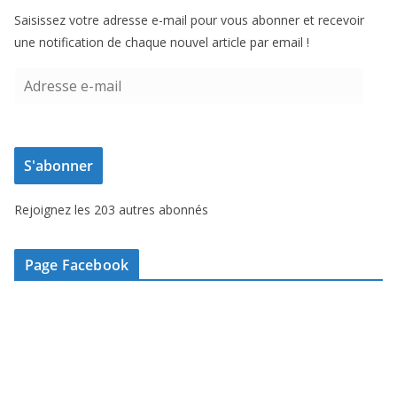
Saisissez votre adresse e-mail pour vous abonner et recevoir
une notification de chaque nouvel article par email !
A
d
r
e
S'abonner
s
s
Rejoignez les 203 autres abonnés
e
e
-
Page Facebook
m
a
i
l