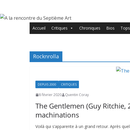
Passer
au
contenu
Accueil
Critiques
Chroniques
Bios
Tops
Rocknrolla
DEPUIS 2000
CRITIQUES
8 février 2020
Quentin Coray
The Gentlemen (Guy Ritchie,
machinations
Voilà qui s’apparente à un grand retour. Après que