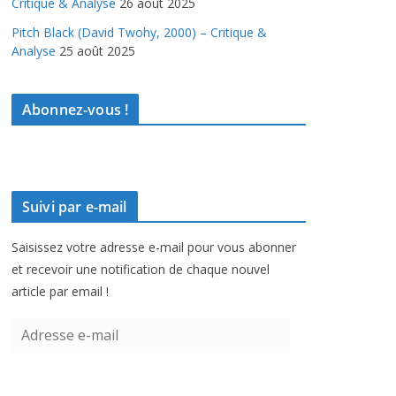
Critique & Analyse
26 août 2025
Pitch Black (David Twohy, 2000) – Critique &
Analyse
25 août 2025
Abonnez-vous !
Suivi par e-mail
Saisissez votre adresse e-mail pour vous abonner
et recevoir une notification de chaque nouvel
article par email !
A
d
r
e