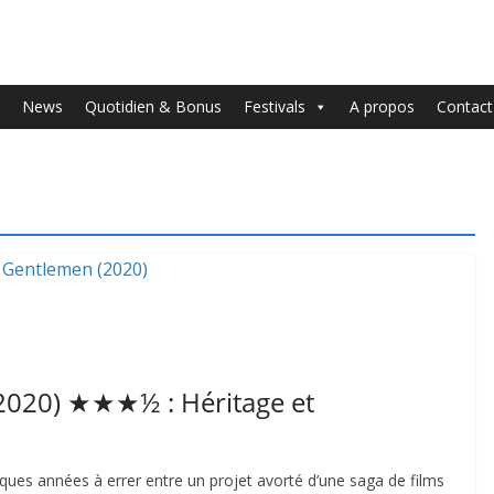
News
Quotidien & Bonus
Festivals
A propos
Contact
 2020) ★★★½ : Héritage et
lques années à errer entre un projet avorté d’une saga de films