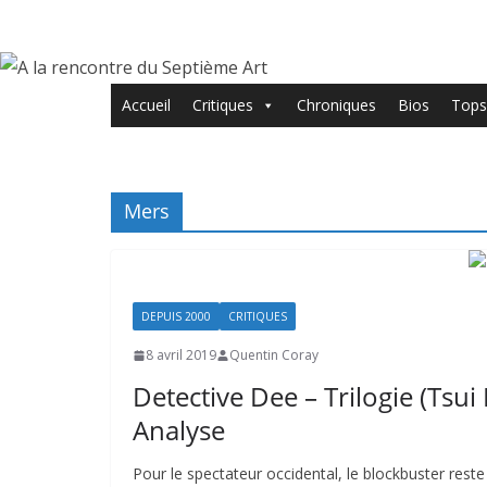
Passer
au
contenu
Accueil
Critiques
Chroniques
Bios
Tops
Mers
DEPUIS 2000
CRITIQUES
8 avril 2019
Quentin Coray
Detective Dee – Trilogie (Tsui
Analyse
Pour le spectateur occidental, le blockbuster reste 