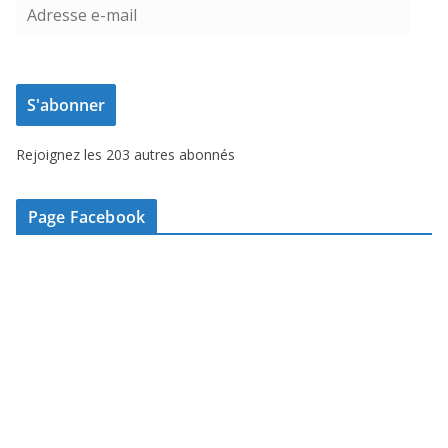
A
d
r
e
S'abonner
s
s
Rejoignez les 203 autres abonnés
e
e
-
Page Facebook
m
a
i
l