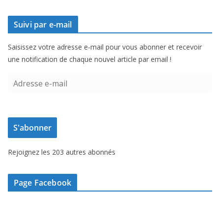
Suivi par e-mail
Saisissez votre adresse e-mail pour vous abonner et recevoir
une notification de chaque nouvel article par email !
A
d
r
e
S'abonner
s
s
Rejoignez les 203 autres abonnés
e
e
-
Page Facebook
m
a
i