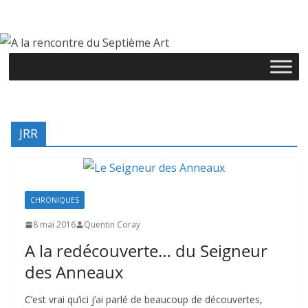
Passer
au
contenu
JRR
CHRONIQUES
8 mai 2016
Quentin Coray
A la redécouverte… du Seigneur
des Anneaux
C’est vrai qu’ici j’ai parlé de beaucoup de découvertes,