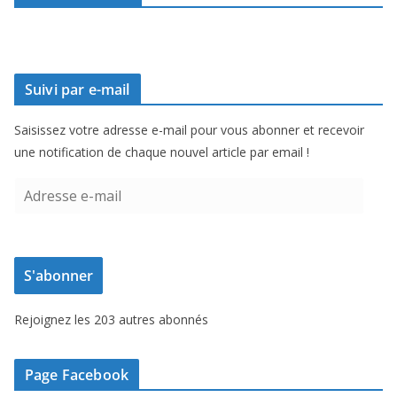
Suivi par e-mail
Saisissez votre adresse e-mail pour vous abonner et recevoir
une notification de chaque nouvel article par email !
A
d
r
e
S'abonner
s
s
Rejoignez les 203 autres abonnés
e
e
-
Page Facebook
m