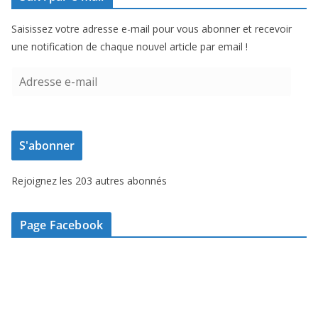
Saisissez votre adresse e-mail pour vous abonner et recevoir
une notification de chaque nouvel article par email !
A
d
r
e
S'abonner
s
s
Rejoignez les 203 autres abonnés
e
e
-
Page Facebook
m
a
i
l