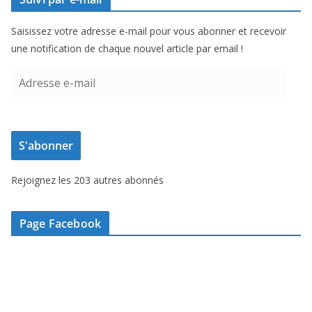
Saisissez votre adresse e-mail pour vous abonner et recevoir
une notification de chaque nouvel article par email !
A
d
r
e
S'abonner
s
s
Rejoignez les 203 autres abonnés
e
e
-
Page Facebook
m
a
i
l