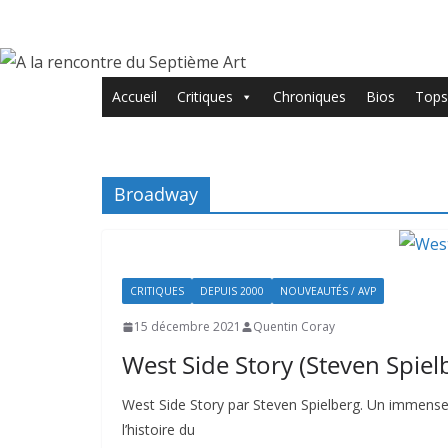
Passer
au
contenu
Accueil
Critiques
Chroniques
Bios
Tops
Broadway
CRITIQUES
DEPUIS 2000
NOUVEAUTÉS / AVP
15 décembre 2021
Quentin Coray
West Side Story (Steven Spiel
West Side Story par Steven Spielberg. Un immense c
l’histoire du