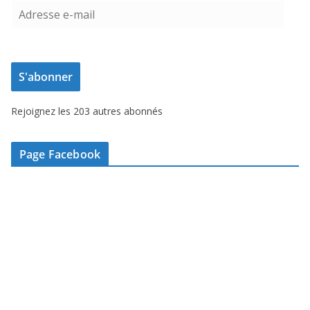
A
d
r
e
S'abonner
s
s
Rejoignez les 203 autres abonnés
e
e
-
Page Facebook
m
a
i
l