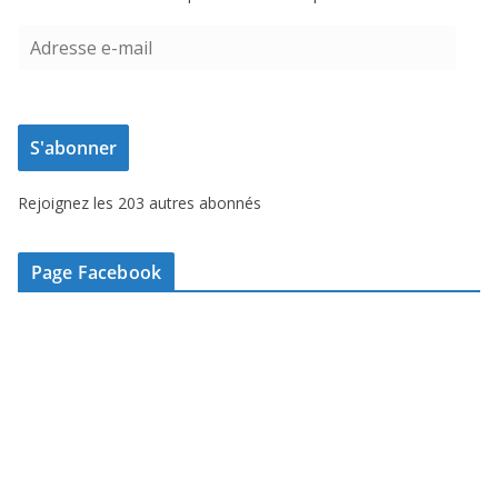
A
d
r
e
S'abonner
s
s
Rejoignez les 203 autres abonnés
e
e
-
Page Facebook
m
a
i
l