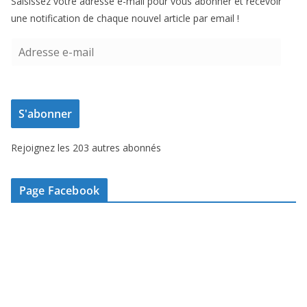
Saisissez votre adresse e-mail pour vous abonner et recevoir
une notification de chaque nouvel article par email !
A
d
r
e
S'abonner
s
s
Rejoignez les 203 autres abonnés
e
e
-
Page Facebook
m
a
i
l