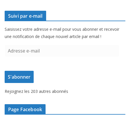
Suivi par e-mail
Saisissez votre adresse e-mail pour vous abonner et recevoir
une notification de chaque nouvel article par email !
A
d
r
e
S'abonner
s
s
Rejoignez les 203 autres abonnés
e
e
-
Page Facebook
m
a
i