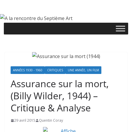
Passer
au
contenu
ANNÉES 1930 - 1960
CRITIQUES
UNE ANNÉE, UN FILM
Assurance sur la mort,
(Billy Wilder, 1944) –
Critique & Analyse
29 avril 2015
Quentin Coray