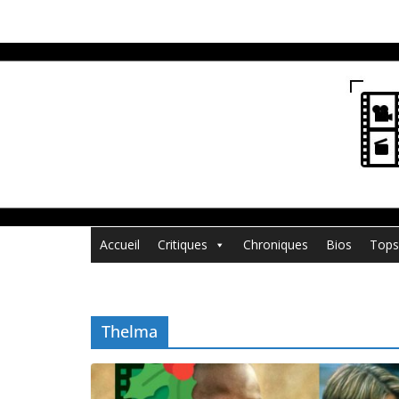
Passer
au
contenu
Accueil
Critiques
Chroniques
Bios
Tops
Thelma